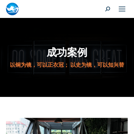
搜
索：
成功案例
以铜为镜，可以正衣冠； 以史为镜，可以知兴替