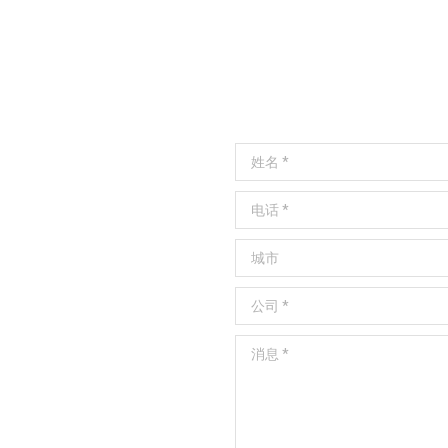
姓名 *
电话 *
城市
公司 *
消息 *